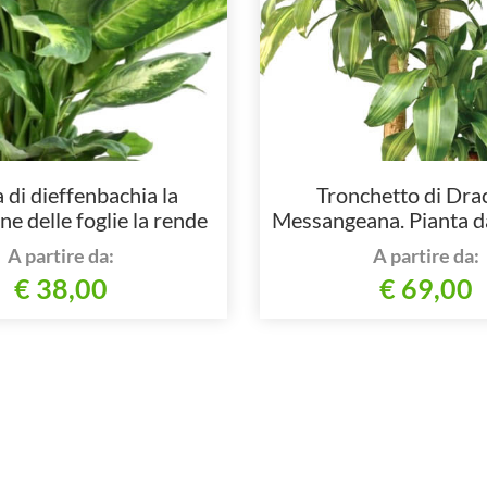
 di dieffenbachia la
Tronchetto di Dra
ne delle foglie la rende
Messangeana. Pianta da
gante e luminosa.
foglie verdi varie
A partire da:
A partire da:
€ 38,00
€ 69,00