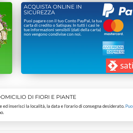
ACQUISTA ONLINE IN
SICUREZZA
Puoi pagare con il tuo Conto PayPal, la tua
carta di credito o Satispay. In tutti i casi le
tue informazioni sensibili (dati della carta)
non vengono condivise con noi.
MICILIO DI FIORI E PIANTE
dee ed inserisci la località, la data e l’orario di consegna desiderato.
Puo
o.