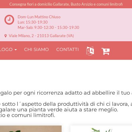
Consegna fiori a domicilio Gallarate, Busto Arsizio e comuni limitrofi
Dom-Lun Mattino Chiuso
Lun: 15:30-19:30
Mar-Sab: 9:30-12:30 - 15:30-19:30
Viale Milano, 2 - 21013 Gallarate (VA)
ALOGO
CHI SIAMO
CONTATTI
egalo per ogni ricorrenza adatto ad abbellire il tuo
 sotto l´aspetto della produttività di chi ci lavora
regalare una pianta verde aiuta a stare meglio.
o e comuni limitrofi.