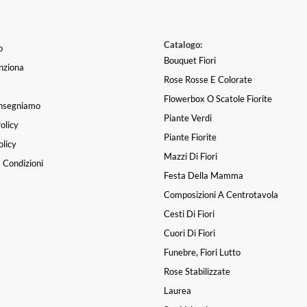
Catalogo:
o
Bouquet Fiori
nziona
Rose Rosse E Colorate
Flowerbox O Scatole Fiorite
nsegniamo
Piante Verdi
olicy
Walter Fossati
|
una settimana fa
Mi hanno fatto una bellissima
Piante Fiorite
licy
oro con dettagli spettacolari, 
Mazzi Di Fiori
e!!!
 Condizioni
Frecia Cisneros
|
una set
Festa Della Mamma
Composizioni A Centrotavola
Cesti Di Fiori
Cuori Di Fiori
Funebre, Fiori Lutto
Rose Stabilizzate
Laurea