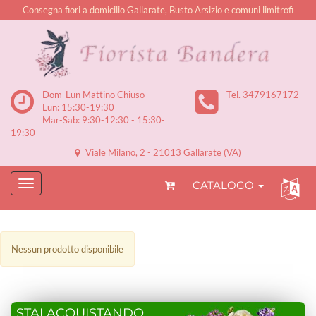
Consegna fiori a domicilio Gallarate, Busto Arsizio e comuni limitrofi
Dom-Lun Mattino Chiuso
Tel. 3479167172
Lun: 15:30-19:30
Mar-Sab: 9:30-12:30 - 15:30-
19:30
Viale Milano, 2 - 21013 Gallarate (VA)
CATALOGO
Nessun prodotto disponibile
STAI ACQUISTANDO