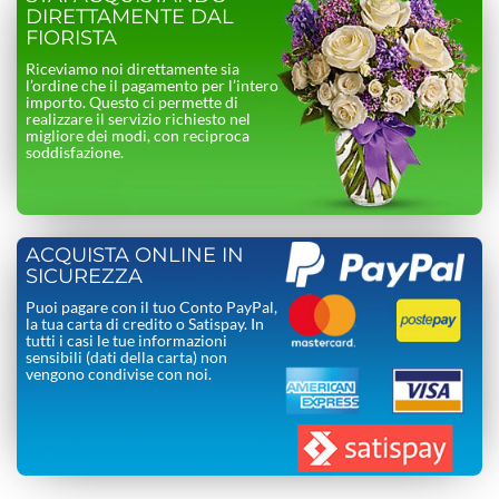
DIRETTAMENTE DAL
FIORISTA
Riceviamo noi direttamente sia
l’ordine che il pagamento per l’intero
importo. Questo ci permette di
realizzare il servizio richiesto nel
migliore dei modi, con reciproca
soddisfazione.
ACQUISTA ONLINE IN
SICUREZZA
Puoi pagare con il tuo Conto PayPal,
la tua carta di credito o Satispay. In
tutti i casi le tue informazioni
sensibili (dati della carta) non
vengono condivise con noi.